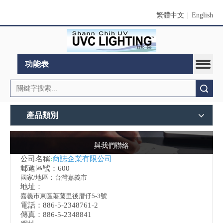
繁體中文
|
English
功能表
搜索
產品類別
與我們聯絡
公司名稱
:
商誌企業有限公司
郵遞區號：600
國家/地區：台灣嘉義市
地址：
嘉義市東區荖藤里後厝仔5-3號
電話：886-5-2348761-2
傳真：886-5-2348841