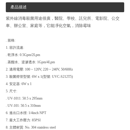
產品描述
紫外線消毒殺菌
用途
很廣，醫院、學校、
託兒所、電影院、公交
車、辦公室、家庭等，它能凈化空氣，消除霉味
. 規格:
1. 容許流速:
. 乾淨水: 0.5Gpm/2Lpm
. 蒸餾水、逆滲透水: 1Gpm/4Lpm
2. 適用電壓: 100 ~ 120V, 220 ~ 240V, 50/60Hz
3. 殺菌燈管型號: 6W x 1(型號: UVC-S212T5)
4. 安定器: 6W x 1
5. 尺寸:
. UV-1011: 50.5 x 295mm
. UV-101: 50.5 x 310mm
6. 進出口水徑: 1/4inch NPT
7. 最大工作壓力: 85PSI
8. 主體材質: No. 304 stainless steel