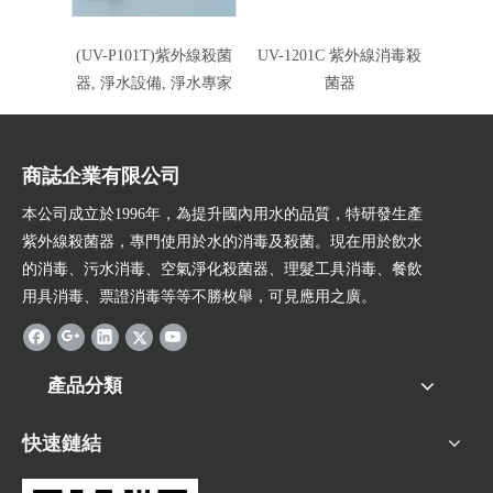
(UV-P101T)紫外線殺菌
UV-1201C 紫外線消毒殺
(SU
器, 淨水設備, 淨水專家
菌器
商誌企業有限公司
本公司成立於1996年，為提升國內用水的品質，特研發生產
紫外線殺菌器，專門使用於水的消毒及殺菌。現在用於飲水
的消毒、污水消毒、空氣淨化殺菌器、理髮工具消毒、餐飲
用具消毒、票證消毒等等不勝枚舉，可見應用之廣。
產品分類
快速鏈結