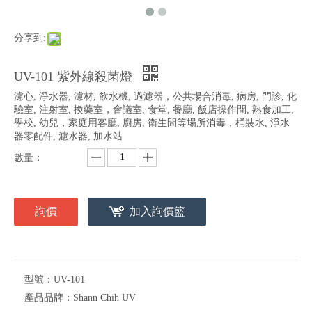
分享到:
UV-101 紫外線殺菌燈
濾心, 淨水器, 濾材, 飲水機, 過濾器，公共場合消毒, 病房, 門診, 化
驗室, 注射室, 換藥室，會議室, 食堂, 餐廳, 飯店操作間, 熟食加工,
學校, 幼兒，家庭用客廳, 廚房, 衛生間等場所消毒，桶裝水, 淨水
器零配件, 濾水器, 加水站
數量：
詢價
加入詢價籃
型號：
UV-101
產品品牌：
Shann Chih UV