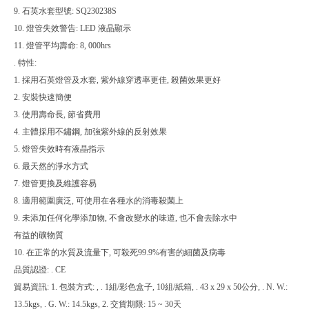
9. 石英水套型號: SQ230238S
10. 燈管失效警告: LED 液晶顯示
11. 燈管平均壽命: 8, 000hrs
. 特性:
1. 採用石英燈管及水套, 紫外線穿透率更佳, 殺菌效果更好
2. 安裝快速簡便
3. 使用壽命長, 節省費用
4. 主體採用不鏽鋼, 加強紫外線的反射效果
5. 燈管失效時有液晶指示
6. 最天然的淨水方式
7. 燈管更換及維護容易
8. 適用範圍廣泛, 可使用在各種水的消毒殺菌上
9. 未添加任何化學添加物, 不會改變水的味道, 也不會去除水中
有益的礦物質
10. 在正常的水質及流量下, 可殺死99.9%有害的細菌及病毒
品質認證: . CE
貿易資訊: 1. 包裝方式: , . 1組/彩色盒子, 10組/紙箱, . 43 x 29 x 50公分, . N. W.:
13.5kgs, . G. W.: 14.5kgs, 2. 交貨期限: 15 ~ 30天