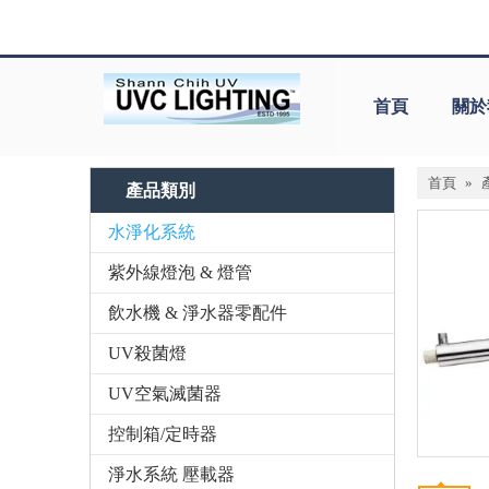
首頁
關於
首頁
»
產品類別
水淨化系統
紫外線燈泡 & 燈管
飲水機 & 淨水器零配件
UV殺菌燈
UV空氣滅菌器
控制箱/定時器
淨水系統 壓載器