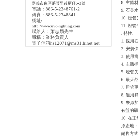
8. 主體材質:
嘉義市東區荖藤里後厝仔5-3號
電話：886-5-2348761-2
9. 石英水
傳真：886-5-2348841
10. 燈
網址:
11. 燈管
http://www.uvc-lighting.com
聯絡人：蕭志麟先生
. 特性:
職稱：業務負責人
1. 採
電子信箱
hs12071@ms31.hinet.net
2. 安裝
3. 使
4. 主
5. 燈
6. 最
7. 燈
8. 適
9. 未
有益的
10. 
原產地
銷售方