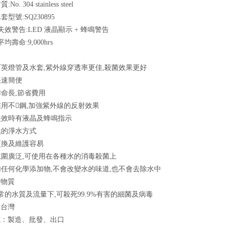
No. 304 stainless steel
套型號:SQ230895
管失效警告:LED 液晶顯示 + 蜂鳴警告
平均壽命:9,000hrs
用石英燈管及水套,紫外線穿透率更佳,殺菌效果更好
快速簡便
用壽命長,節省費用
體採用不鋼,加強紫外線的反射效果
管失效時有液晶及蜂鳴指示
天然的淨水方式
管更換及維護容易
用範圍廣泛,可使用在各種水的消毒殺菌上
添加任何化學添加物,不會改變水的味道,也不會去除水中
礦物質
在正常的水質及流量下,可殺死99.9%有害的細菌及病毒
：台灣
式：製造、批發、出口