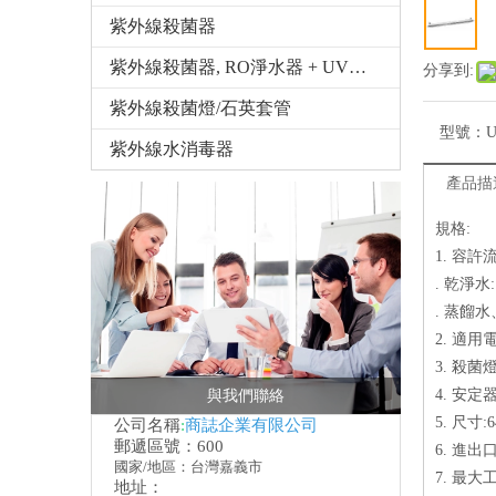
紫外線殺菌器
紫外線殺菌器, RO淨水器 + UV殺菌燈
分享到:
紫外線殺菌燈/石英套管
型號：
U
紫外線水消毒器
產品描
規格:
1. 容許
. 乾淨水:
. 蒸餾水
2. 適用電壓
3. 殺菌燈
4. 安定器:
與我們聯絡
5. 尺寸:6
公司名稱
:
商誌企業有限公司
郵遞區號：600
6. 進出口
國家/地區：台灣嘉義市
7. 最大工
地址：