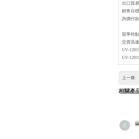
出口貿易
銷售目
詢價付款方
競爭特
交貨迅速
UV-1
UV-1
上一條:
相關產