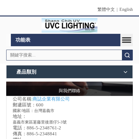
繁體中文
|
English
功能表
搜索
產品類別
與我們聯絡
公司名稱
:
商誌企業有限公司
郵遞區號：600
國家/地區：台灣嘉義市
地址：
嘉義市東區荖藤里後厝仔5-3號
電話：886-5-2348761-2
傳真：886-5-2348841