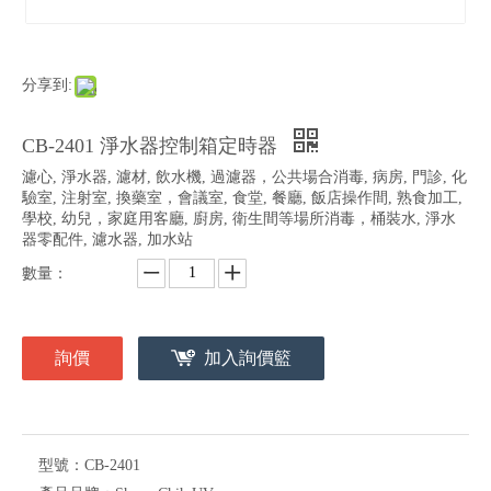
分享到:
CB-2401 淨水器控制箱定時器
濾心, 淨水器, 濾材, 飲水機, 過濾器，公共場合消毒, 病房, 門診, 化
驗室, 注射室, 換藥室，會議室, 食堂, 餐廳, 飯店操作間, 熟食加工,
學校, 幼兒，家庭用客廳, 廚房, 衛生間等場所消毒，桶裝水, 淨水
器零配件, 濾水器, 加水站
數量：
詢價
加入詢價籃
型號：
CB-2401