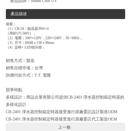
產品品牌：
Shann Chih UV
產品描述
規範：
（1）CB-50：鎮流器39W×4
（用於UV-5001），
（2）電壓：100〜120V，220〜240V，50 / 60Hz，
（3）尺寸：Ø448 x 138 x 90mm
（4）定時+ LED指示燈，
銷售方式：製造
銷售目標市場：台灣
詢價付款方式：T.T. 電匯
競爭特點
多樣設計：商誌企業有限公司提供CB-2401 淨水器控制箱定時器的
多樣化設計
CB-2401 淨水器控制箱定時器接受進行原廠委託設計製造ODM
CB-2401 淨水器控制箱定時器接受進行原廠委託代工製造OEM
上一條: