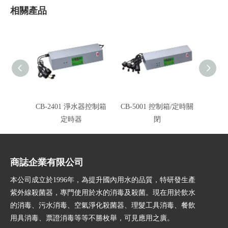
相關產品
CB-2401 淨水器控制箱
CB-5001 控制箱/定時關
(UV-
定時器
閉
商誌企業有限公司
本公司成立於1996年，為提升國內用水的品質，特研發生產
紫外線殺菌器，專門使用於水的消毒及殺菌。現在用於飲水
的消毒、污水消毒、空氣淨化殺菌器、理髮工具消毒、餐飲
用具消毒、票證消毒等等不勝枚舉，可見應用之廣。