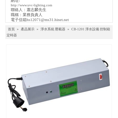
網址:
http://www.uvc-lighting.com
聯絡人：蕭志麟先生
職稱：業務負責人
電子信箱
hs12071@ms31.hinet.net
首頁
»
產品展示
»
淨水系統 壓載器
»
CB-1201 淨水設備 控制箱
定時器