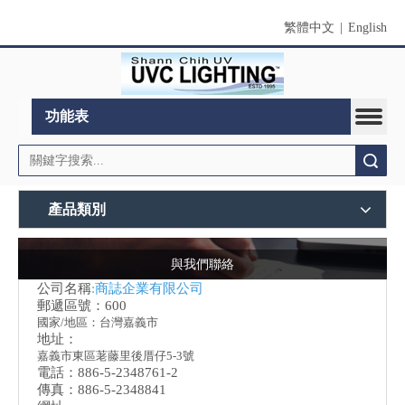
繁體中文
|
English
功能表
搜索
產品類別
與我們聯絡
公司名稱
:
商誌企業有限公司
郵遞區號：600
國家/地區：台灣嘉義市
地址：
嘉義市東區荖藤里後厝仔5-3號
電話：886-5-2348761-2
傳真：886-5-2348841