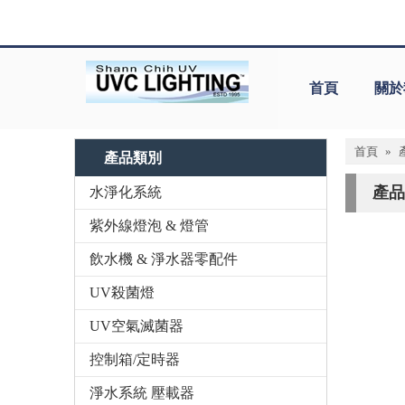
首頁
關於
首頁
»
產品類別
產品
水淨化系統
紫外線燈泡 & 燈管
«
飲水機 & 淨水器零配件
UV殺菌燈
UV空氣滅菌器
控制箱/定時器
淨水系統 壓載器