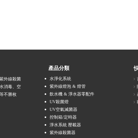
產品分類
水淨化系統
產紫外線殺菌
紫外線燈泡 & 燈管
水消毒、空
飲水機 & 淨水器零配件
等不勝枚
UV殺菌燈
UV空氣滅菌器
控制箱/定時器
淨水系統 壓載器
紫外線殺菌器