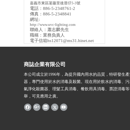
嘉義市東區荖藤里後厝仔5-3號
電話：886-5-2348761-2
傳真：886-5-2348841
網址:
http://www.uvc-lighting.com
聯絡人：蕭志麟先生
職稱：業務負責人
電子信箱
hs12071@ms31.hinet.net
商誌企業有限公司
本公司成立於1996年，為提升國內用水的品質，特研發生
器，專門使用於水的消毒及殺菌。現在用於飲水的消毒、污
氣淨化殺菌器、理髮工具消毒、餐飲用具消毒、票證消毒等
舉，可見應用之廣。