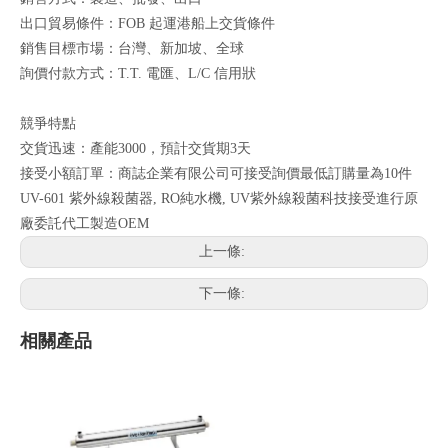
出口貿易條件：FOB 起運港船上交貨條件
銷售目標市場：台灣、新加坡、全球
詢價付款方式：T.T. 電匯、L/C 信用狀
競爭特點
交貨迅速：產能3000，預計交貨期3天
接受小額訂單：商誌企業有限公司可接受詢價最低訂購量為10件
UV-601 紫外線殺菌器, RO純水機, UV紫外線殺菌科技接受進行原
廠委託代工製造OEM
上一條:
下一條:
相關產品