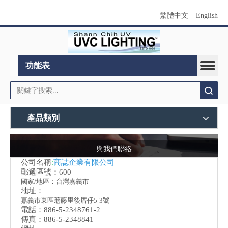
繁體中文
|
English
功能表
搜索
產品類別
與我們聯絡
公司名稱
:
商誌企業有限公司
郵遞區號：600
國家/地區：台灣嘉義市
地址：
嘉義市東區荖藤里後厝仔5-3號
電話：886-5-2348761-2
傳真：886-5-2348841