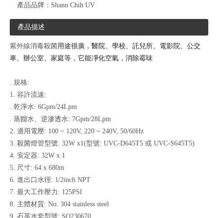
產品品牌：
Shann Chih UV
產品描述
紫外線消毒殺菌
用途
很廣，醫院、學校、
託兒所、電影院、公交
車、辦公室、家庭等，它能凈化空氣，消除霉味
. 規格:
1. 容許流速:
. 乾淨水: 6Gpm/24Lpm
. 蒸餾水、逆滲透水: 7Gpm/28Lpm
2. 適用電壓: 100 ~ 120V, 220 ~ 240V, 50/60Hz
3. 殺菌燈管型號: 32W x1(型號: UVC-D645T5 或 UVC-S645T5)
4. 安定器: 32W x 1
5. 尺寸: 64 x 680m
6. 進出口水徑: 1/2inch NPT
7. 最大工作壓力: 125PSI
8. 主體材質: No. 304 stainless steel
9. 石英水套型號: SQ230670