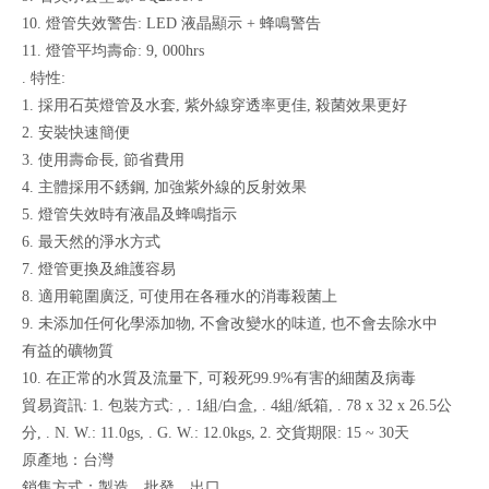
10. 燈管失效警告: LED 液晶顯示 + 蜂鳴警告
11. 燈管平均壽命: 9, 000hrs
. 特性:
1. 採用石英燈管及水套, 紫外線穿透率更佳, 殺菌效果更好
2. 安裝快速簡便
3. 使用壽命長, 節省費用
4. 主體採用不銹鋼, 加強紫外線的反射效果
5. 燈管失效時有液晶及蜂鳴指示
6. 最天然的淨水方式
7. 燈管更換及維護容易
8. 適用範圍廣泛, 可使用在各種水的消毒殺菌上
9. 未添加任何化學添加物, 不會改變水的味道, 也不會去除水中
有益的礦物質
10. 在正常的水質及流量下, 可殺死99.9%有害的細菌及病毒
貿易資訊: 1. 包裝方式: , . 1組/白盒, . 4組/紙箱, . 78 x 32 x 26.5公
分, . N. W.: 11.0gs, . G. W.: 12.0kgs, 2. 交貨期限: 15 ~ 30天
原產地：台灣
銷售方式：製造、批發、出口