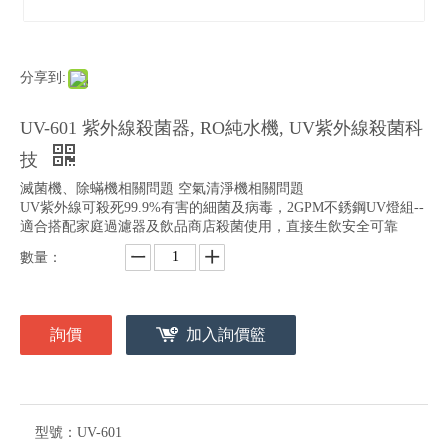
分享到:
UV-601 紫外線殺菌器, RO純水機, UV紫外線殺菌科
技
滅菌機、除蟎機相關問題 空氣清淨機相關問題
UV紫外線可殺死99.9%有害的細菌及病毒，2GPM不銹鋼UV燈組--
適合搭配家庭過濾器及飲品商店殺菌使用，直接生飲安全可靠
數量：
詢價
加入詢價籃
型號：
UV-601